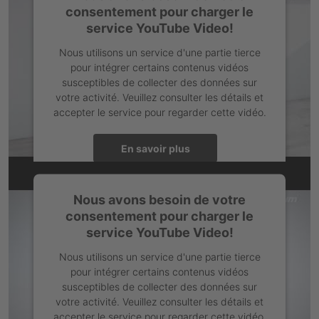
consentement pour charger le
powered by
Usercentrics Consent Management Platform
service YouTube Video!
Nous utilisons un service d'une partie tierce
pour intégrer certains contenus vidéos
susceptibles de collecter des données sur
votre activité. Veuillez consulter les détails et
accepter le service pour regarder cette vidéo.
En savoir plus
L'intégration YouTube n'est pas sans obstacle
Accepter
Nous avons besoin de votre
consentement pour charger le
powered by
Usercentrics Consent Management Platform
service YouTube Video!
Nous utilisons un service d'une partie tierce
pour intégrer certains contenus vidéos
susceptibles de collecter des données sur
votre activité. Veuillez consulter les détails et
accepter le service pour regarder cette vidéo.