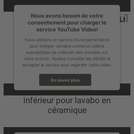
L'intégration YouTube n'est pas sans obstacle
Nous avons besoin de votre
consentement pour charger le
service YouTube Video!
Nous utilisons un service d'une partie tierce
pour intégrer certains contenus vidéos
susceptibles de collecter des données sur
votre activité. Veuillez consulter les détails et
accepter le service pour regarder cette vidéo.
En savoir plus
Vidéo de montage d'élément
Accepter
inférieur pour lavabo en
céramique
powered by
Usercentrics Consent Management Platform
L'intégration YouTube n'est pas sans obstacle