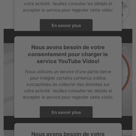
votre activité. Veuillez consulter les détails et
accepter le service pour regarder cette vidéo.
En savoir plus
L'intégration YouTube n'est pas sans obstacle
Accepter
Nous avons besoin de votre
consentement pour charger le
powered by
Usercentrics Consent Management Platform
service YouTube Video!
Nous utilisons un service d'une partie tierce
pour intégrer certains contenus vidéos
susceptibles de collecter des données sur
votre activité. Veuillez consulter les détails et
accepter le service pour regarder cette vidéo.
En savoir plus
L'intégration YouTube n'est pas sans obstacle
Accepter
Nous avons besoin de votre