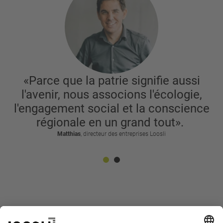
«Parce que la patrie signifie aussi
l'avenir, nous associons l'écologie,
l'engagement social et la conscience
régionale en un grand tout».
Matthias
, directeur des entreprises Loosli