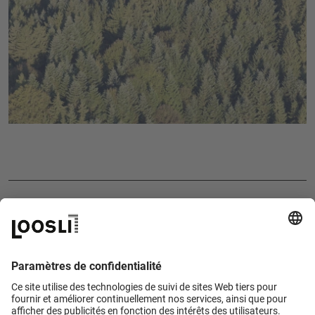
D’où vient notre bois?
EN SAVOIR PLUS
FOOTER
Standort Wyssachen
Standort Langenthal
Mentions légales
Déclaration de confidentialité
AGB
Téléphone
+41 62 957 10 10
Paramètres des cookies
Email
info@loosli.swiss