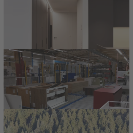
Lots de taille 1
Nous réalisons votre rêve dès la taille de lot 1!
EN SAVOIR PLUS
Industrie 5.0
L’intégration de l’économie circulaire dans l’Industrie
5.0
EN SAVOIR PLUS
Déclaration relative aux différentes
essences