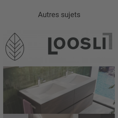
Autres sujets
L'indice de durabilité
EN SAVOIR PLUS
Zoe
La durabilité dans un meuble
EN SAVOIR PLUS