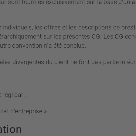
eur sont fournies exclusivement sur la base d’un a
individuels, les offres et les descriptions de pres
 hiérarchiquement sur les présentes CG. Les CG cons
utre convention n’a été conclue.
es divergentes du client ne font pas partie intégr
 régi par :
rat d’entreprise ».
ation