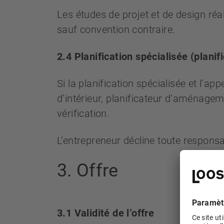
Les études de projet et de design ré
sauf convention contraire.
2.4 Planification spécialisée (planifi
Si la planification spécialisée et l’app
d’intérieur, planificateur d’aménageme
vérification.
L’entrepreneur décline toute responsab
3. Offre
3.1 Validité de l’offre