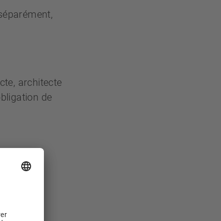
 séparément,
ecte, architecte
bligation de