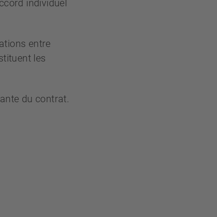
ccord individuel
tations entre
tituent les
ante du contrat.