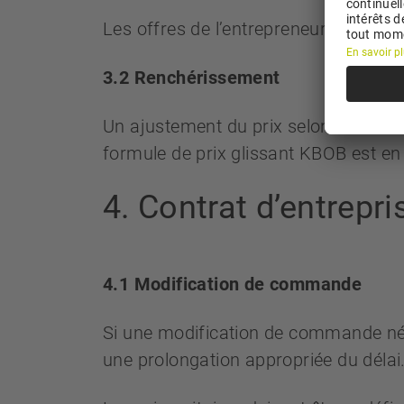
Les offres de l’entrepreneur sont val
3.2 Renchérissement
Un ajustement du prix selon l’indice d
formule de prix glissant KBOB est en
4. Contrat d’entrep
4.1 Modification de commande
Si une modification de commande néces
une prolongation appropriée du délai