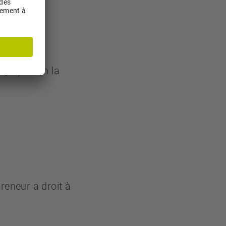
ique) selon la
reneur a droit à