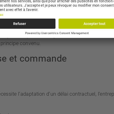
ables pendant 30 jours, sauf indication contraire.
es prix à la production (Office fédéral de la statist
 principe convenu.
rise et commande
site l’adaptation d’un délai contractuel, l’entrep
.