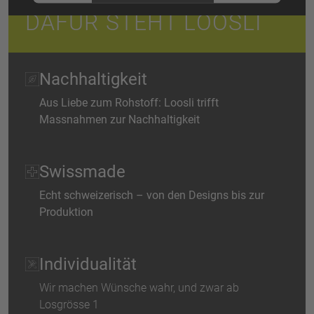
DAFÜR STEHT LOOSLI
Akzeptieren
powered by
Usercentrics Consent Management Platform
Nachhaltigkeit
Aus Liebe zum Rohstoff: Loosli trifft
Massnahmen zur Nachhaltigkeit
Swissmade
Echt schweizerisch – von den Designs bis zur
Produktion
Individualität
Wir machen Wünsche wahr, und zwar ab
Losgrösse 1