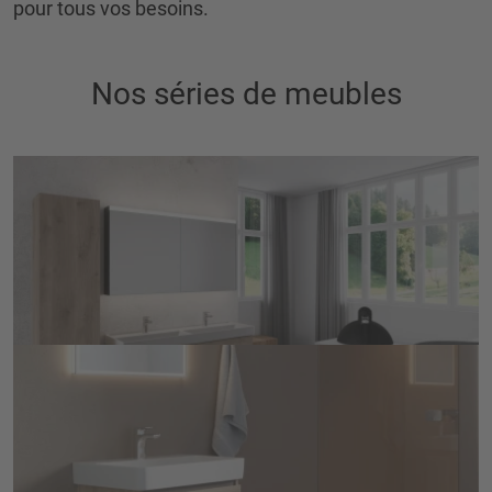
pour tous vos besoins.
Nos séries de meubles
Keramik Line
Le meuble simple s'adapte à tous les lavabos 
encastrables.
VOIR LES DÉTAILS
Keramik Style
Les portes et les tiroirs du meuble s'ouvrent 
facilement par le haut. Les poignées offrent la 
possibilité d'ajouter une touche de couleur 