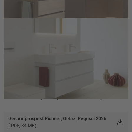
supplémentaire.
VOIR LES DÉTAILS
Keramik Mea 2
Cette série de meubles se distingue par un détail 
particulier. Les façades inclinées à l'arrière peuvent 
être commandées avec un bord laserTec ou un profil 
de poignée en aluminium poli. Ainsi, ce meuble est 
VOIR LES DÉTAILS
rectiligne et sans compromis.
Vers le prospectus complet:
Gesamtprospekt Richner, Gétaz, Regusci 2026
(.PDF, 34 MB)