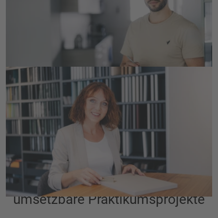
In Wyssachen
MEHR ERFAHREN
Verkäufer/in Küchen &
Innenausbau (80–100%)
In Wyssachen/Langenthal/Cham
MEHR ERFAHREN
umsetzbare Praktikumsprojekte