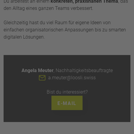
Du arbeitest an einem
konkreten, praxisnahen Thema
, das
den Alltag eines ganzen Teams verbessert.
Gleichzeitig hast du viel Raum für eigene Ideen von
einfachen organisatorischen Anpassungen bis zu smarten
digitalen Lösungen.
Angela Meuter
, Nachhaltigkeitsbeauftragte
a.meuter@loosli.swiss
Bist du interessiert?
E-MAIL