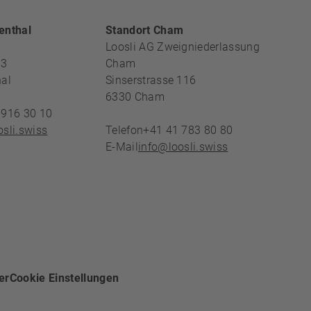
REICH
enthal
Standort Cham
Loosli AG Zweigniederlassung
13
Cham
al
Sinserstrasse 116
6330
Cham
 916 30 10
sli.swiss
Telefon
+41 41 783 80 80
E-Mail
info@loosli.swiss
er
Cookie Einstellungen