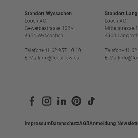
FOOTERBE
Standort Wyssachen
Standort Lang
Loosli AG
Loosli AG
Gewerbestrasse 122V
Mittelstrasse 
4954
Wyssachen
4900
Langenth
Telefon
+41 62 957 10 10
Telefon
+41 62
E-Mail
info@loosli.swiss
E-Mail
info@loo
Impressum
Datenschutz
AGB
Anmeldung Newslett