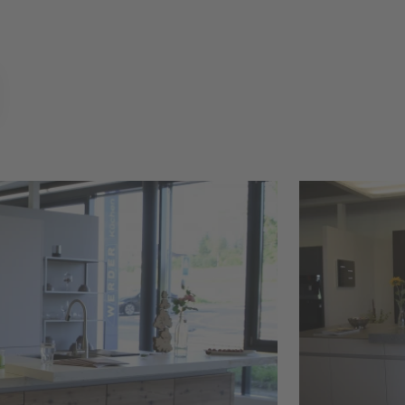
he 7 Lärche 
Aus
10 
du