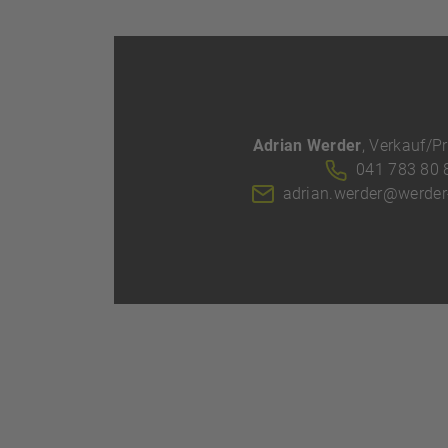
Adrian Werder
, Verkauf/Pr
041 783 80 
adrian.werder@werder