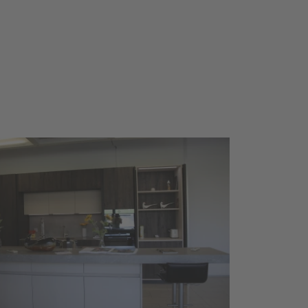
stellungsküche 
Cleaf Sherwood 
nkel