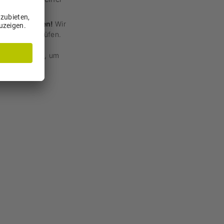
vice zu laden!
Wir
en zu überprüfen.
itte
es Service zu
, um