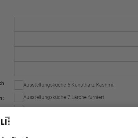
ch
Ausstellungsküche 6 Kunstharz Kashmir
Ausstellungsküche 7 Lärche furniert
n:
Ausstellungsküche 10 Cleaf Sherwood dunkel
Ausstellungsküche 11 Ernestomeda
Ich bin einverstanden, dass die Loosli-Gruppe mich