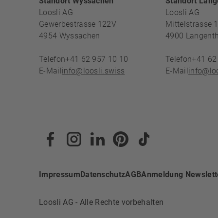
FOOTERBE
Standort Wyssachen
Standort Lang
Loosli AG
Loosli AG
Gewerbestrasse 122V
Mittelstrasse 
4954
Wyssachen
4900
Langenth
Telefon
+41 62 957 10 10
Telefon
+41 62
E-Mail
info@loosli.swiss
E-Mail
info@loo
Impressum
Datenschutz
AGB
Anmeldung Newslett
Loosli AG - Alle Rechte vorbehalten