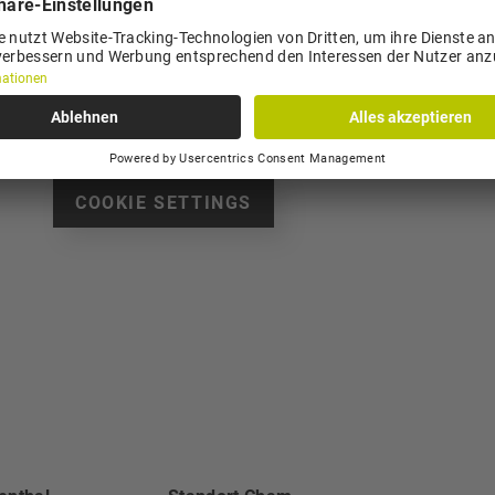
Anfrage kontaktiert.
Wir benötigen Ihre Zustimmung, um den reCAPTCHA-Ser
verwenden reCAPTCHA, um Ihre eingegebenen Information
Dieser Service kann Daten zu Ihren Aktivitäten sammeln. B
lesen Sie die Details durch
und
stimmen Sie der Nutzung d
fortzufahren.
COOKIE SETTINGS