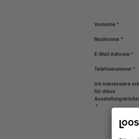
Vorname
*
Nachname
*
E-Mail Adresse
*
Telefonnummer
*
Ich interessiere mi
für diese
Ausstellungsküche
*