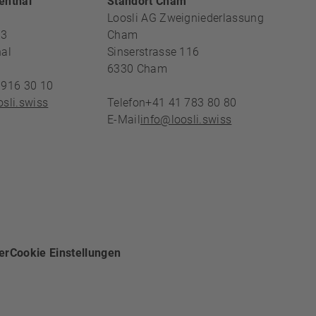
REICH
enthal
Standort Cham
Loosli AG Zweigniederlassung
13
Cham
al
Sinserstrasse 116
6330
Cham
 916 30 10
sli.swiss
Telefon
+41 41 783 80 80
E-Mail
info@loosli.swiss
er
Cookie Einstellungen