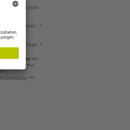
uf Fotos der Loosli
ftstag bei Loosli
*
ch meiner Anfrage
*
vice zu laden!
Wir
en zu überprüfen.
itte
es Service zu
, um