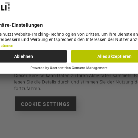
Ich und meine Eltern sind einverstanden, dass ich a
Firmen miterscheine.
Meine Eltern sind einverstanden, dass ich am Zukun
teilnehme.
Ich bin einverstanden, dass Loosli AG mich bezügli
kontaktiert.
Wir benötigen Ihre Zustimmung, um den reCAPTCHA-Ser
verwenden reCAPTCHA, um Ihre eingegebenen Information
Dieser Service kann Daten zu Ihren Aktivitäten sammeln. B
lesen Sie die Details durch
und
stimmen Sie der Nutzung d
fortzufahren.
COOKIE SETTINGS