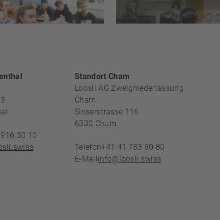
REICH
enthal
Standort Cham
Loosli AG Zweigniederlassung
13
Cham
al
Sinserstrasse 116
6330
Cham
 916 30 10
sli.swiss
Telefon
+41 41 783 80 80
E-Mail
info@loosli.swiss