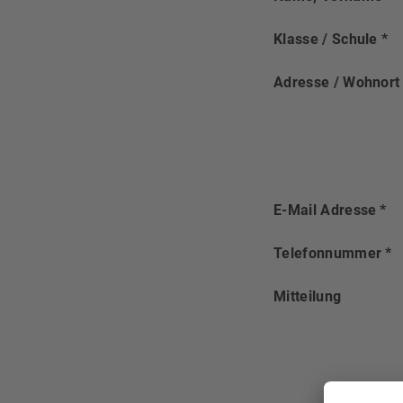
Klasse / Schule
*
Adresse / Wohnort
E-Mail Adresse
*
Telefonnummer
*
Mitteilung