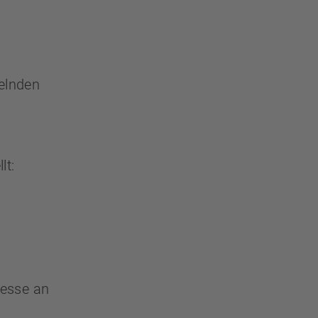
elnden
lt:
resse an