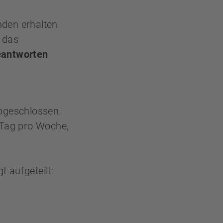
nden erhalten
d das
eantworten
abgeschlossen.
1 Tag pro Woche,
 aufgeteilt: