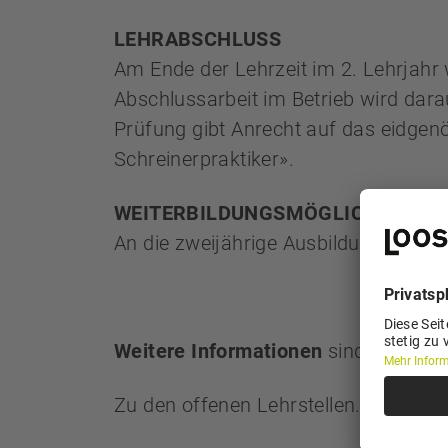
LEHRABSCHLUSS
Am Ende der Lehrzeit im 2. Lehrjah
Abschlussarbeit im Betrieb wird dara
Prüfung gibt Anrecht auf das eidgenö
Schreinerpraktiker».
WEITERBILDUNGSMÖGLICHKEITEN
An die zweijährige Ausbildung kann
Weitere Informationen
sind erhältlic
Zu den offenen Lehrstellen...