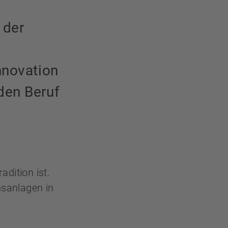
 der
nnovation
den Beruf
dition ist.
nsanlagen in