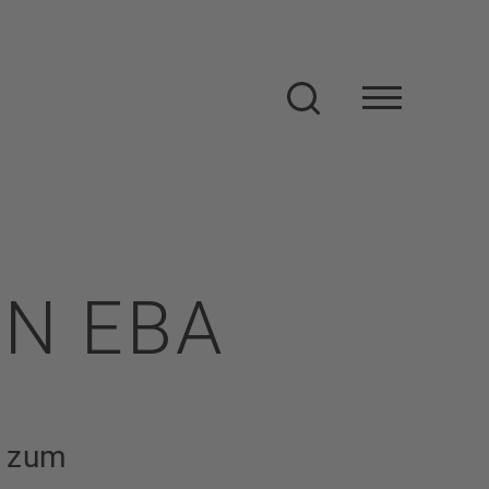
Suche
N EBA
t zum