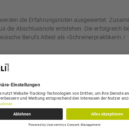
r werden die Erfahrungsnoten ausgewertet. Zusam
us die Abschlussnote entstehen. Die erfolgreich 
ssische Berufs Attest als «Schreinerpraktikerin /
 danach der Schreiner EFZ angehängt werden.
h unter
www.schreinerbildung.ch
und
www.sc