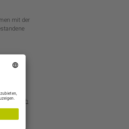
men mit der
bestandene
hreiner.ch