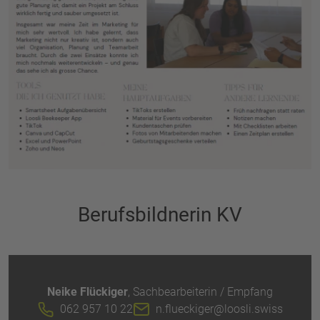
Berufsbildnerin KV
Neike Flückiger
, Sachbearbeiterin / Empfang
062 957 10 22
n.flueckiger@loosli.swiss