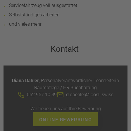
Servicefahrzeug voll ausgestattet
Selbstständiges arbeiten
und vieles mehr
Kontakt
Diana Dähler
, Personalverantwortliche/ Teamleiterin
Raumpflege / HR Buchhaltung
062 957 10 39
d.daehler@loosli.swiss
Wir freuen uns auf Ihre Bewerbung
ONLINE BEWERBUNG