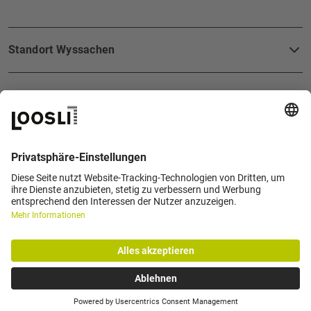
FOOTERBEREICH
Standort Wyssachen
Standort Langenthal
Telefon
+41 62 957 10 10
Standort Cham
E-Mail
info@loosli.swiss
Telefon
+41 62 916 30 10
E-Mail
info@loosli.swiss
Impressum
Datenschutz
AGB
Anmeldung Newsletter
Cookie Einstellungen
Telefon
+41 41 783 80 80
E-Mail
info@loosli.swiss
Socia
Loosli AG - Alle Rechte vorbehalten
Auswahl