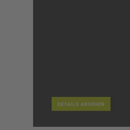
DETAILS ANSEHEN