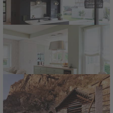
der Bauherrin wurden alle wunderbar miteinander 
verbunden: eine ruhige Wohnumgebung, Räume, in 
DETAILS ANSEHEN
denen Sie sich geborgen fühlt, und zugleich 
Grosszügigkeit und Helligkeit.
Küche mit Aussicht
In einem Haus von 1905 rückt ein Anbau die neue 
lindengrüne Küche und den in den Garten greifenden 
Essbereich ins Zentrum des reizend gestalteten 
Zuhauses, das ganz im Sinne des feinfühligen 
DETAILS ANSEHEN
Einrichtungsstil der Bauherrin gehalten ist. 
Gemeinsam mit dem Architekturbüro Forum A ist 
dieses Projekt entstanden.
Rustico im Maggiatal
Beim Ausbau eines typischen Rusticos gelang es uns 
in Zusammenarbeit mit dem Architekten eine 
Symbiose aus rustikal und modern zu schaffen.
DETAILS ANSEHEN