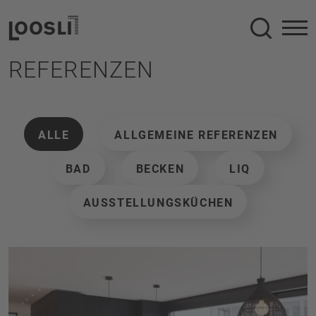
Suche
REFERENZEN
ALLE
ALLGEMEINE REFERENZEN
BAD
BECKEN
LIQ
AUSSTELLUNGSKÜCHEN
Neubau im Zweifamilienhaus
In Zusammenarbeit mit dem Architekturbüro Forum A 
ist nachfolgendes Projekt entstanden. Die Wünsche 