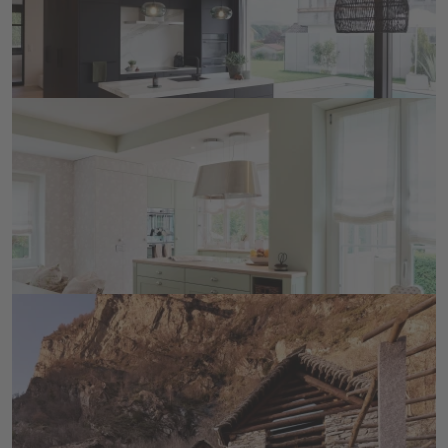
der Bauherrin wurden alle wunderbar miteinander 
verbunden: eine ruhige Wohnumgebung, Räume, in 
DETAILS ANSEHEN
denen Sie sich geborgen fühlt, und zugleich 
Grosszügigkeit und Helligkeit.
Küche mit Aussicht
In einem Haus von 1905 rückt ein Anbau die neue 
lindengrüne Küche und den in den Garten greifenden 
Essbereich ins Zentrum des reizend gestalteten 
Zuhauses, das ganz im Sinne des feinfühligen 
DETAILS ANSEHEN
Einrichtungsstil der Bauherrin gehalten ist. 
Gemeinsam mit dem Architekturbüro Forum A ist 
dieses Projekt entstanden.
Rustico im Maggiatal
Beim Ausbau eines typischen Rusticos gelang es uns 
in Zusammenarbeit mit dem Architekten eine 
Symbiose aus rustikal und modern zu schaffen.
DETAILS ANSEHEN