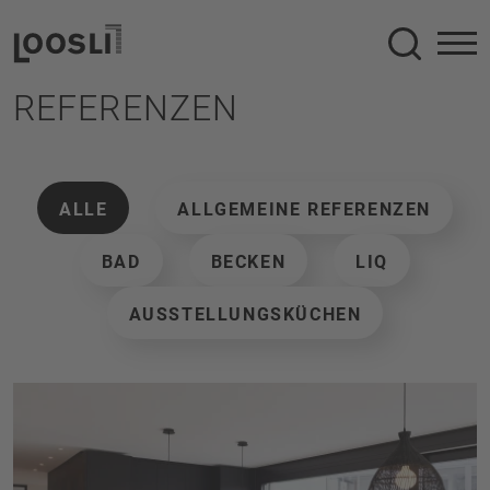
Suche
REFERENZEN
ALLE
ALLGEMEINE REFERENZEN
BAD
BECKEN
LIQ
AUSSTELLUNGSKÜCHEN
Neubau im Zweifamilienhaus
In Zusammenarbeit mit dem Architekturbüro Forum A 
ist nachfolgendes Projekt entstanden. Die Wünsche 