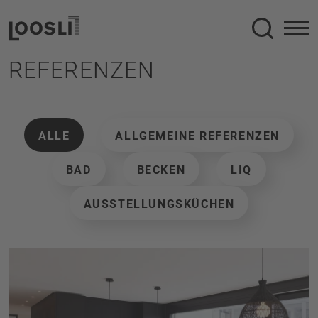
Suche
REFERENZEN
ALLE
ALLGEMEINE REFERENZEN
BAD
BECKEN
LIQ
AUSSTELLUNGSKÜCHEN
Neubau im Zweifamilienhaus
In Zusammenarbeit mit dem Architekturbüro Forum A 
ist nachfolgendes Projekt entstanden. Die Wünsche 