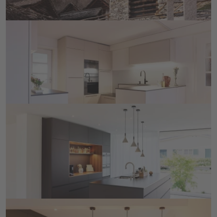
Landfrauen-Küche
Barbara Matter, Gewinnerin der Landfrauenküche 
2020, stellt hier ihre Küche gerne selber vor. 
DETAILS ANSEHEN
Nussbaumnische umgeben von 
Terraschwarz
Im modernen Anbau wurde diese Küche mit 
Essgelegenheit und wunderbarem Blick in den Garten 
gebaut.  
DETAILS ANSEHEN