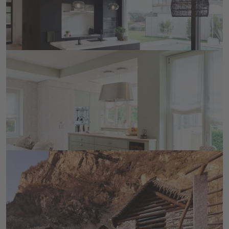
der Bauherrin wurden alle wunderbar miteinander 
verbunden: eine ruhige Wohnumgebung, Räume, in 
DETAILS ANSEHEN
denen Sie sich geborgen fühlt, und zugleich 
Grosszügigkeit und Helligkeit.
Küche mit Aussicht
In einem Haus von 1905 rückt ein Anbau die neue 
lindengrüne Küche und den in den Garten greifenden 
Essbereich ins Zentrum des reizend gestalteten 
Zuhauses, das ganz im Sinne des feinfühligen 
DETAILS ANSEHEN
Einrichtungsstil der Bauherrin gehalten ist. 
Gemeinsam mit dem Architekturbüro Forum A ist 
dieses Projekt entstanden.
Rustico im Maggiatal
Beim Ausbau eines typischen Rusticos gelang es uns 
in Zusammenarbeit mit dem Architekten eine 
Symbiose aus rustikal und modern zu schaffen.
DETAILS ANSEHEN