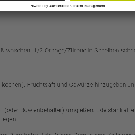
iß waschen. 1/2 Orange/Zitrone in Scheiben schn
ht kochen). Fruchtsaft und Gewürze hinzugeben und
 (oder Bowlenbehälter) umgießen. Edelstahlraffel
 legen.