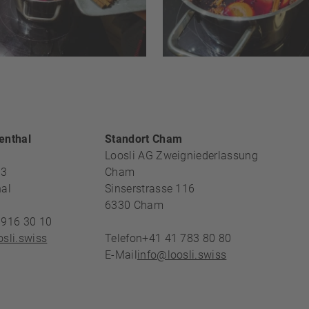
REICH
enthal
Standort Cham
Loosli AG Zweigniederlassung
13
Cham
al
Sinserstrasse 116
6330
Cham
 916 30 10
sli.swiss
Telefon
+41 41 783 80 80
E-Mail
info@loosli.swiss