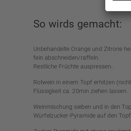
So wirds gemacht:
Unbehandelte Orange und Zitrone he
fein abschneiden/raffeln.
Restliche Früchte auspressen..
Rotwein in einem Topf erhitzen (nic
Flüssigkeit ca. 20min ziehen lassen.
Weinmischung sieben und in den Topf
Würfelzucker-Pyramide auf den Topf