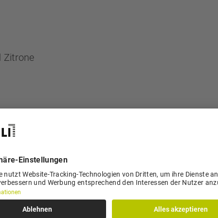
 Zitrone
ter Kardamon, getrocknete Orangeschale, gerieben
ut, wenn verfügbar)