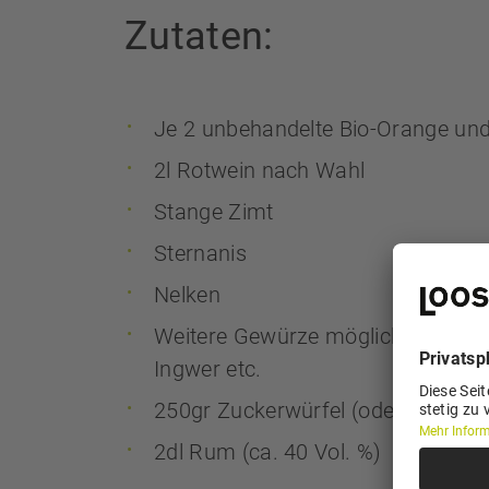
Zutaten:
Je 2 unbehandelte Bio-Orange und
2l Rotwein nach Wahl
Stange Zimt
Sternanis
Nelken
Weitere Gewürze möglich: geschäl
Ingwer etc.
250gr Zuckerwürfel (oder Zuckerh
2dl Rum (ca. 40 Vol. %)