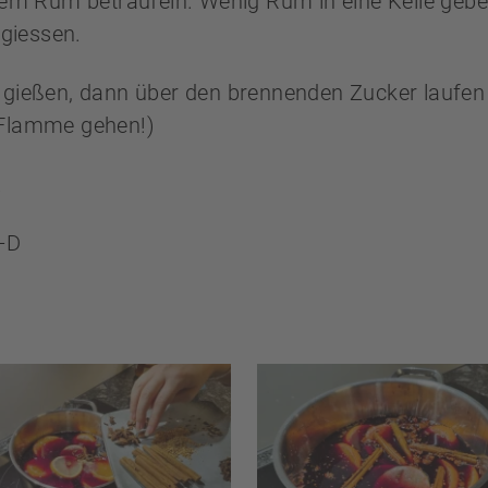
m Rum beträufeln. Wenig Rum in eine Kelle geb
giessen.
 gießen, dann über den brennenden Zucker laufen 
 Flamme gehen!)
.
:-D
PTEN