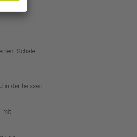
eiden. Schale
 in der heissen
 mit