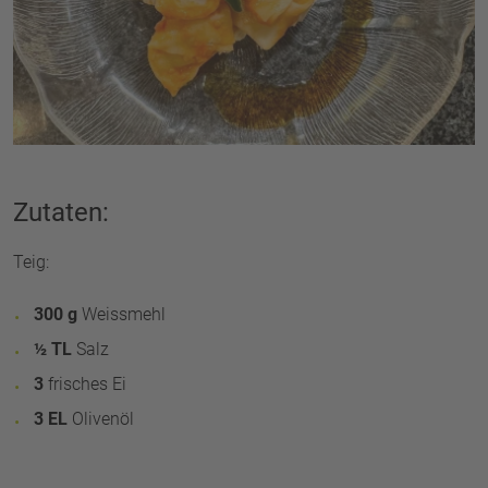
Zutaten:
Teig:
300 g
Weissmehl
½ TL
Salz
3
frisches Ei
3 EL
Olivenöl