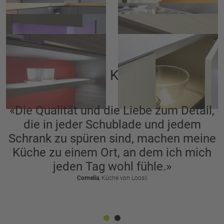
Tuchauszug
Ecknutzungssystem
indirekte LED-Beleuchtung mit
Oberbau-Punkt-Beleuchtung LED
Farbwechsler
LED-Tablar
indirekte LED-Beleuchtung
Unsere Kunden:
«Die Qualität und die Liebe zum Detail,
die in jeder Schublade und jedem
Schrank zu spüren sind, machen meine
Küche zu einem Ort, an dem ich mich
jeden Tag wohl fühle.»
Cornelia
, Küche von Loosli