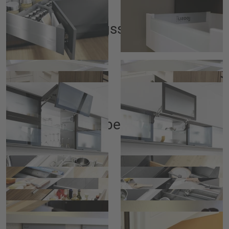
Öffnungssysteme
Tipp on geschlossen
Tipp on selbstöffnendd
Magic corner geschlossen
Magic corner offen
Aventos
Aventos
Zubehör
Pfanneneinsatz
Flaschenunterteiler
versteckte Schublade
Tellerhalterung
Messerhalter
Alufoliendispenser
Gewürzeinsatz
Besteckeinsatz
Küchenwaage
Wandzubehör für Gewürz
Wandzubehör mit Folienhalter
Absenkbare Armatur im
Fensterbereich