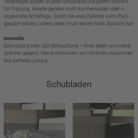
Tellerstapel sorgen in jeder Schublade und jedem Schrank
für Ordnung. Inhalte geraten nicht durcheinander oder in
ungewollte Schieflage. Durch cleveres Zubehör kann Platz
gespart werden, indem jeder Inhalt seinen fixen Standort hat.
Innovativ
Ecknutzung oder LED-Beleuchtung – Ihren Ideen sind keine
Grenzen gesetzt. Gerne entwickeln wir mit Ihnen zusammen
Ihre perfekte Lösung.
Schubladen
Innenschublade Farbe nach Wahl
Korbauszug
Innenschublade hoch Inox
Innenschublade Echtholz
Innenschublade schwarz mit Glas
Innenschublade weiss
Schubladenreling
Innenschublade weiss mit Glas
Ecknutzungssystem