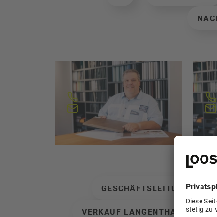
NAC
Bruno Marti
Pe
Verkauf
Ver
062 916 30 12
b.marti@loosli.swiss
s
GESCHÄFTSLEITUNG
VERKAUF LANGENTHAL