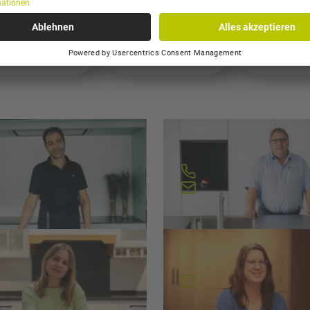
MONTEURE
BUCHHALTUNG UND PERS
HHALTIGKEIT
TEAMLEITUNG
RAUMPF
muel Neuenschwander
Eugen Kurt
mleiter Küchen Verkauf
Verkauf
062 957 10 20
062 957 10 41
s.neuenschwander@loosli
e.kurt@loosli.swiss
iss
nsophie Gerber
Evelyne Gerlach
hbearbeiterin
Sachbearbeiterin
a.gerber@loosli.swiss
e.gerlach@loosli.swi