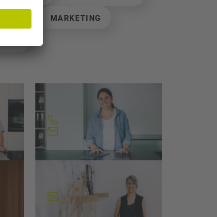
ONAL
MARKETING
LEGE
Jeannine Schnyder
Verkauf
062 957 10 42
j.schnyder@loosli.swiss
Sandra Herger
Sachbearbeiterin
ss
s.herger@loosli.swiss