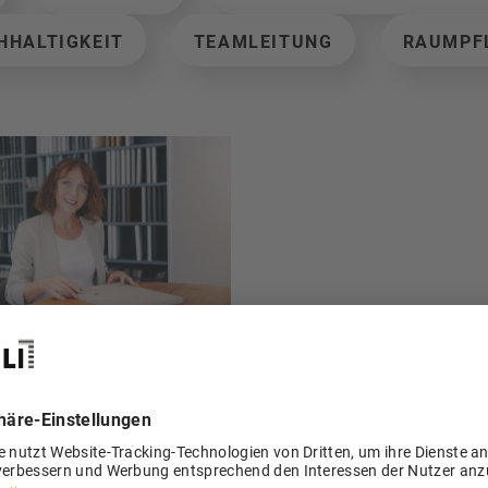
HHALTIGKEIT
TEAMLEITUNG
RAUMPF
tra Mühlheim
kauf
062 916 30 11
p.muehlheim@loosli.swis
KUNDENDIENST
LIQUIDATIONSSHOP BAD
VERKAUF CHAM
BAD
BAD AVOR