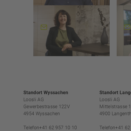
Sandra Herr
Pet
Sachbearbeiterin
Sac
s.herr@loosli.swiss
FOOTERBE
Standort Wyssachen
Standort Lang
Loosli AG
Loosli AG
Gewerbestrasse 122V
Mittelstrasse 
4954
Wyssachen
4900
Langenth
Telefon
+41 62 957 10 10
Telefon
+41 62