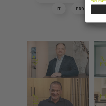
IT
PRODUKTION
NAC
Markus Jost
Sa
Leitung Küchen
Tea
062 957 10 24
m.jost@loosli.swiss
.sw
Andreas Zurkirchen
An
Verkauf
Sac
062 957 10 23
a.zurkirchen@loosli.swiss