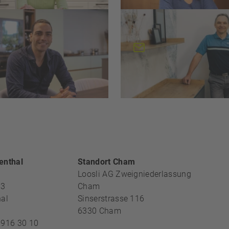
er Herzig
Hanspeter Litscher
hbearbeiter
Sachbearbeiter
p.herzig@loosli.swiss
h.litscher@loosli.swi
REICH
enthal
Standort Cham
Loosli AG Zweigniederlassung
13
Cham
al
Sinserstrasse 116
6330
Cham
 916 30 10