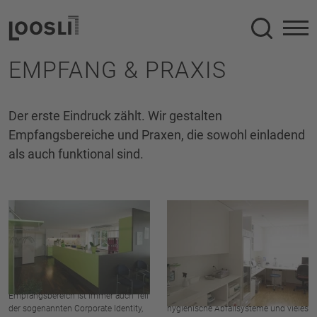
Suche
EMPFANG & PRAXIS
Der erste Eindruck zählt. Wir gestalten
Empfangsbereiche und Praxen, die sowohl einladend
als auch funktional sind.
Empfangsmöbel
Praxismöbel
Ob Korpus, praktische Schubladen,
Loosli baut Ihre Arztpraxis. Von
zusätzliche Ablageflächen oder
Büromöbeln über Arzneischränke,
ergonomische Stehtische – durch
Trennelementen zu
individuelles Planen und Umsetzen
Untersuchungsräumen bis hin zur
sind Ihrer Kreativität bei Loosli keine
Laboreinrichtung. Fugenlose
Grenzen gesetzt. Der
Abdeckungen mit Waschbecken in
Empfangsbereich ist immer auch Teil
Corian, Medikamentenschränke,
der sogenannten Corporate Identity,
hygienische Abfallsysteme und vieles