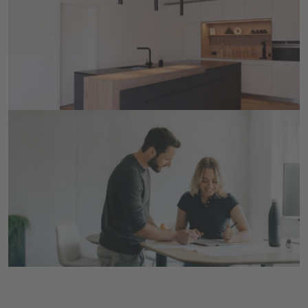
Referenzen
Bereits umgesetzte Projekte entdecken
MEHR ERFAHREN
offene Stellen
Loosli als Arbeitgeber
MEHR ERFAHREN