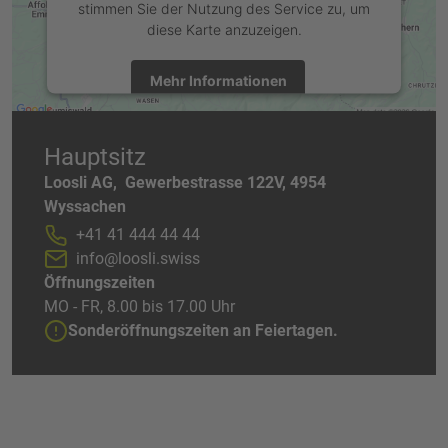
stimmen Sie der Nutzung des Service zu, um
diese Karte anzuzeigen.
Mehr Informationen
Akzeptieren
Hauptsitz
powered by
Usercentrics Consent Management Platform
Loosli AG
, Gewerbestrasse 122V
, 4954
Wyssachen
+41 41 444 44 44
info@loosli.swiss
Öffnungszeiten
MO - FR, 8.00 bis 17.00 Uhr
Sonderöffnungszeiten an Feiertagen.