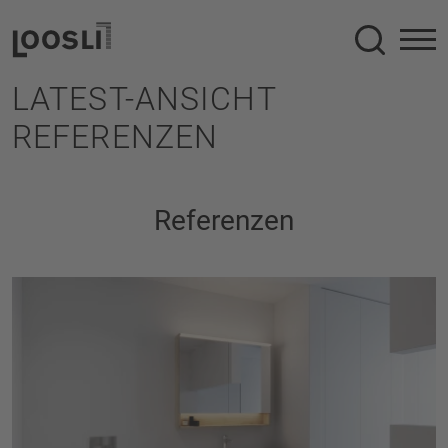
Suche
LATEST-ANSICHT
REFERENZEN
Referenzen
Procasa Cinque
Der Spiegelschrank ProCasa Cinque ist gradlinig 
und 
schnörkellos und wurde aufs wesentliche 
reduziert. 
Die feine Leuchte mit den verchromten 
Endkappen 
gibt genügend direktes 
Licht für alle Benutzer ohne zu 
DETAILS ANSEHEN
blenden. 