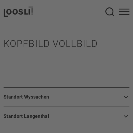
Suche
KOPFBILD VOLLBILD
FOOTERBEREICH
Standort Wyssachen
Standort Langenthal
Telefon
+41 62 957 10 10