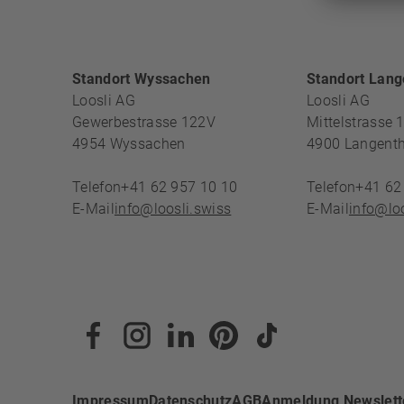
FOOTERBE
Standort Wyssachen
Standort Lang
Loosli AG
Loosli AG
Gewerbestrasse 122V
Mittelstrasse 
4954
Wyssachen
4900
Langenth
Telefon
+41 62 957 10 10
Telefon
+41 62
E-Mail
info@loosli.swiss
E-Mail
info@loo
Impressum
Datenschutz
AGB
Anmeldung Newslett