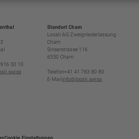
REICH
enthal
Standort Cham
Loosli AG Zweigniederlassung
13
Cham
al
Sinserstrasse 116
6330
Cham
 916 30 10
sli.swiss
Telefon
+41 41 783 80 80
E-Mail
info@loosli.swiss
er
Cookie Einstellungen