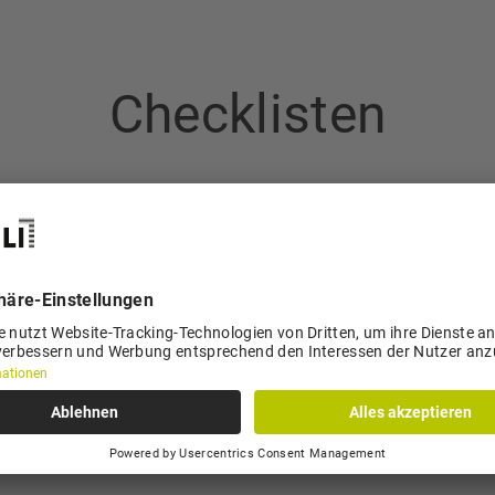
Checklisten
(.PDF, 
file
(.PPT, 
(.XLSX,