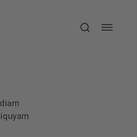
Suche
 diam
liquyam