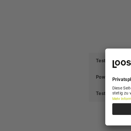
Test.pdf
Powerpoint Test
Test.xlsx