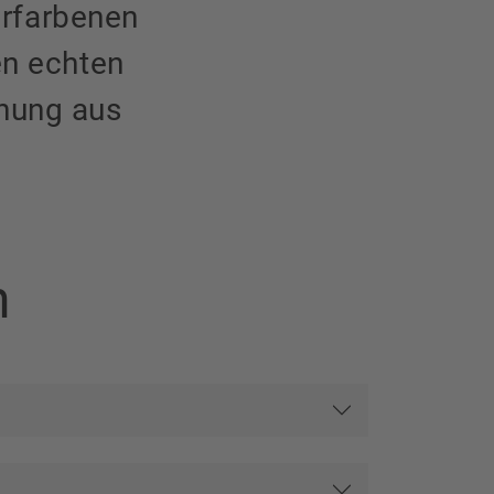
erfarbenen
en echten
chung aus
n