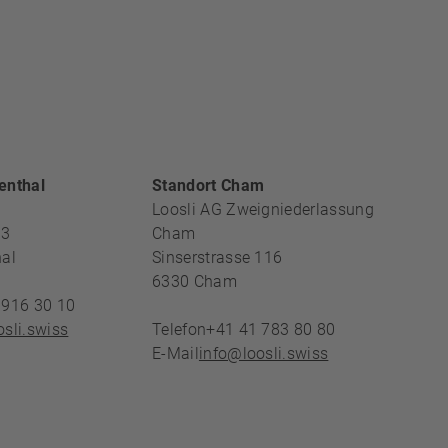
REICH
enthal
Standort Cham
Loosli AG Zweigniederlassung
13
Cham
al
Sinserstrasse 116
6330
Cham
 916 30 10
sli.swiss
Telefon
+41 41 783 80 80
E-Mail
info@loosli.swiss