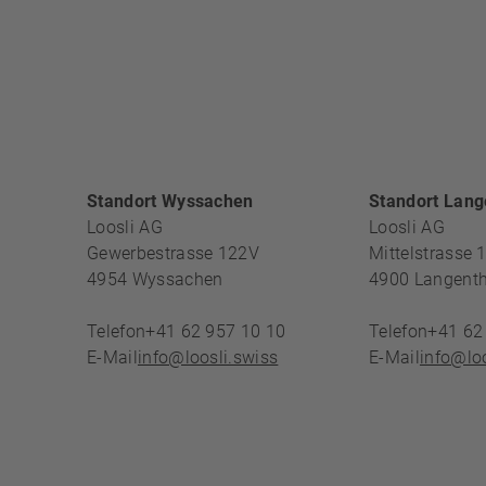
FOOTERBE
Standort Wyssachen
Standort Lang
Loosli AG
Loosli AG
Gewerbestrasse 122V
Mittelstrasse 
4954
Wyssachen
4900
Langenth
Telefon
+41 62 957 10 10
Telefon
+41 62
E-Mail
info@loosli.swiss
E-Mail
info@loo