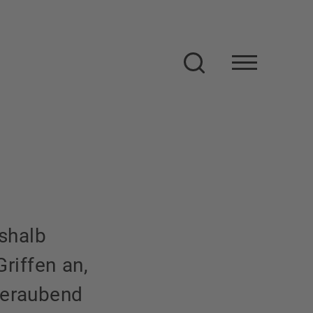
Suche
eshalb
riffen an,
beraubend