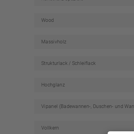
Wood
Massivholz
Strukturlack / Schleiflack
Hochglanz
Vipanel (Badewannen-, Duschen- und Wan
Vollkern