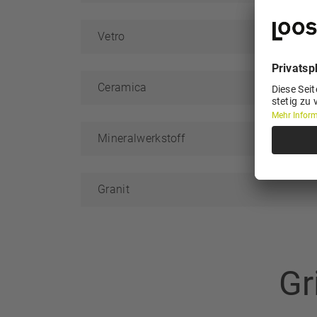
Vetro
Ceramica
Mineralwerkstoff
Granit
Gr